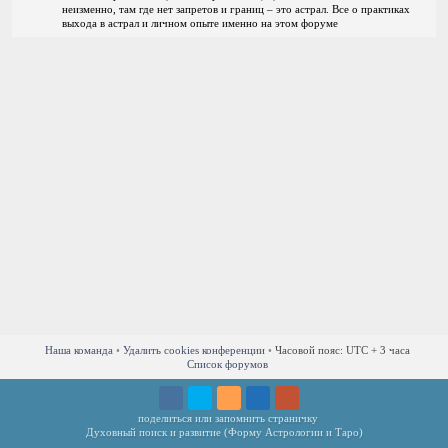
неизменно, там где нет запретов и границ – это астрал. Все о практиках
выхода в астрал и личном опыте именно на этом форуме
Наша команда
•
Удалить cookies конференции
•
Часовой пояс: UTC + 3 часа
Список форумов
поделиться или запомнить страничку
Духовный поиск и развитие (Форму Астрологии и Таро)